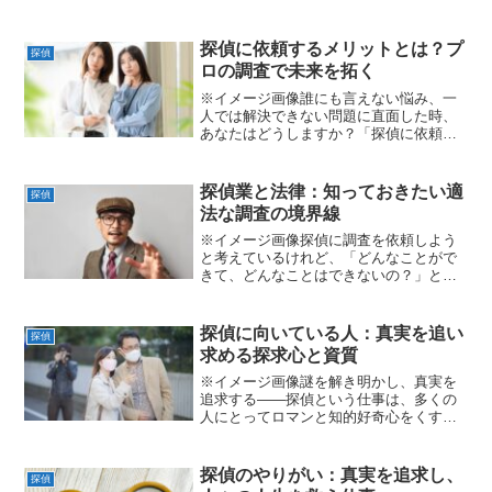
重要なのは「探偵の信用性」です🤔。し
かし、「どこに頼めばいいのか」「高額
な費用を騙し取られないか」といった不
探偵に依頼するメリットとは？プ
探偵
安から、一歩踏み出せずにい...
ロの調査で未来を拓く
※イメージ画像誰にも言えない悩み、一
人では解決できない問題に直面した時、
あなたはどうしますか？「探偵に依頼す
るなんて、少し大げさでは？」そう思わ
れるかもしれません。しかし、探偵事務
所は単なるトラブルシューターではあり
探偵業と法律：知っておきたい適
探偵
ません。専門知識と経験、...
法な調査の境界線
※イメージ画像探偵に調査を依頼しよう
と考えているけれど、「どんなことがで
きて、どんなことはできないの？」と不
安を感じていませんか？探偵業は、実は
**「探偵業の業務の適正化に関する法
律」（通称：探偵業法）**によって厳し
探偵に向いている人：真実を追い
探偵
く規制されています。違...
求める探求心と資質
※イメージ画像謎を解き明かし、真実を
追求する――探偵という仕事は、多くの
人にとってロマンと知的好奇心をくすぐ
る魅力的な職業かもしれません。しか
し、その華やかなイメージの裏には、地
道な努力や冷静な判断力、そして何より
探偵のやりがい：真実を追求し、
探偵
も人間への深い洞察力が求め...