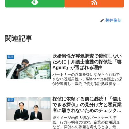
菊井俊信
関連記事
既婚男性が浮気調査で後悔しない
探偵
ために｜弁護士連携の探偵社「響
Agent」が選ばれる理由
パートナーの浮気を疑いながらも行動で
きない既婚男性へ。響Agentは弁護士と探
偵が連携し、裁判で使える証拠取得を重
視した浮気調査を提供。匿名申込・全国
対応で安心して相談できます。
探偵に依頼する前に必読！「信用
探偵
できる探偵」の見分け方と悪質業
者に騙されないためのチェックリ
スト
※イメージ画像大切なパートナーの浮
気、行方不明者の捜索、企業の信用調査
など、探偵への依頼を考えるとき、最も