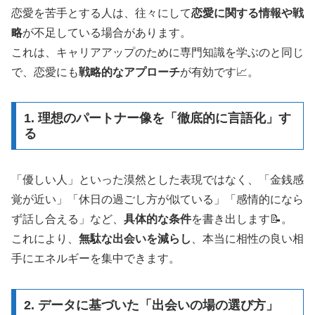
恋愛を苦手とする人は、往々にして
恋愛に関する情報や戦
略
が不足している場合があります。
これは、キャリアアップのために専門知識を学ぶのと同じ
で、恋愛にも
戦略的なアプローチ
が有効です📈。
1. 理想のパートナー像を「徹底的に言語化」す
る
「優しい人」といった漠然とした表現ではなく、「金銭感
覚が近い」「休日の過ごし方が似ている」「感情的になら
ず話し合える」など、
具体的な条件
を書き出します📝。
これにより、
無駄な出会いを減らし
、本当に相性の良い相
手にエネルギーを集中できます。
2. データに基づいた「出会いの場の選び方」