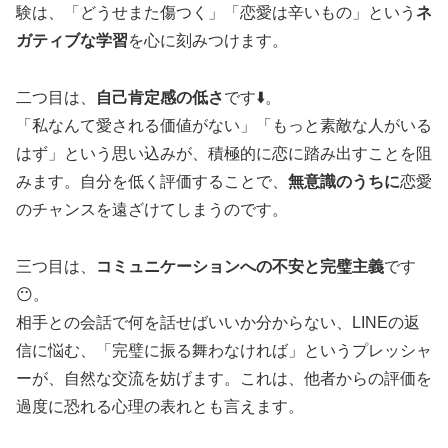
験は、「どうせまた傷つく」「恋愛は辛いもの」という
ネ
ガティブな学習
を心に刻みつけます。
二つ目は、
自己肯定感の低さ
です⬇️。
「私なんて愛される価値がない」「もっと素敵な人がいる
はず」という思い込みが、積極的に恋に踏み出すことを阻
みます。自分を低く評価することで、
無意識のうちに
恋愛
のチャンスを遠ざけてしまうのです。
三つ目は、
コミュニケーションへの不安と完璧主義
です
😶。
相手との会話で何を話せばいいか分からない、LINEの返
信に悩む、「完璧に振る舞わなければ」というプレッシャ
ーが、自然な交流を妨げます。これは、他者からの評価を
過度に恐れる心理の表れとも言えます。