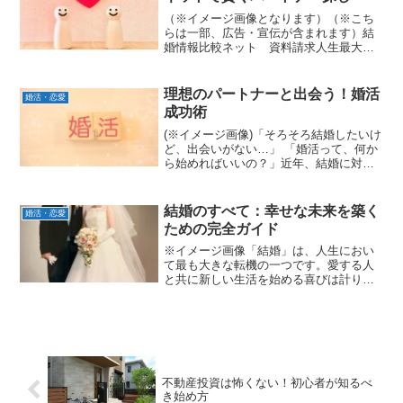
（※イメージ画像となります）（※こち
らは一部、広告・宣伝が含まれます）結
婚情報比較ネット 資料請求人生最大の
決断の一つである結婚。情報過多な現代
において、自分にぴったりの結婚相手を
見つけるのは容易ではありません。相談
理想のパートナーと出会う！婚活
婚活・恋愛
所、マッチングアプリ、婚...
成功術
(※イメージ画像)「そろそろ結婚したいけ
ど、出会いがない…」 「婚活って、何か
ら始めればいいの？」近年、結婚に対す
る価値観が多様化する中で、理想のパー
トナーと出会うための手段として「婚
活」が注目されています。しかし、いざ
結婚のすべて：幸せな未来を築く
婚活・恋愛
婚活を始めようと思っ...
ための完全ガイド
※イメージ画像「結婚」は、人生におい
て最も大きな転機の一つです。愛する人
と共に新しい生活を始める喜びは計り知
れませんが、同時に多くの準備や決断が
必要となるもの。漠然とした不安を感じ
る方もいるかもしれません。しかし、ご
安心ください。このガイド...
不動産投資は怖くない！初心者が知るべ
き始め方