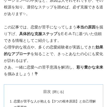
ケーションへの不安など、原因は人それぞれですが、その
根源を知り、適切なステップを踏めば、必ず克服できる道
があります✨。
この記事では、恋愛が苦手になってしまう
本当の原因
を掘
り下げ、
具体的な克服ステップ
をE-E-A-Tに基づいた信頼
できる情報としてご紹介します。
心理学的な視点や、多くの恋愛経験者が実践してきた
効果
的なアプローチ
を知ることで、きっとあなたの心にも変化
が訪れるはず。
さあ、一緒に恋愛への苦手意識を解消し、
彩り豊かな未来
を掴みましょう！💐
目次
恋愛が苦手な人が抱える【3つの根本原因】と自己理解