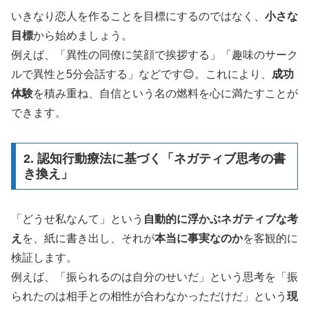
いきなり恋人を作ることを目標にするのではなく、
小さな
目標
から始めましょう。
例えば、「異性の同僚に笑顔で挨拶する」「趣味のサーク
ルで異性と5分会話する」などです😊。これにより、
成功
体験
を積み重ね、自信という名の燃料を心に満たすことが
できます。
2. 認知行動療法に基づく「ネガティブ思考の書
き換え」
「どうせ私なんて」という
自動的に浮かぶネガティブな考
え
を、紙に書き出し、それが
本当に事実なのか
を客観的に
検証します。
例えば、「振られるのは自分のせいだ」という思考を「振
られたのは相手との相性が合わなかっただけだ」という
現