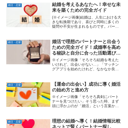
結婚を考えるあなたへ！幸せな未
婚活・恋愛
来を築くための完全ガイド
(※イメージ画像)結婚は、人生における大
きな転換期であり、喜びと同時に多くの
疑問や不安が生まれるものです。パート
ナーとの永遠の愛を誓い、共に未来を築
く決断は、人生において最も重要な選択
の一つと言えるでしょう。しかし、結婚
婚活で理想のパートナーと出会う
婚活・恋愛
生活は理想ばかりでは...
ための完全ガイド！成婚率を高め
る秘訣と自分に合った活動選びを
徹底解説✨
※イメージ画像「そろそろ結婚を考えた
いけれど、出会いがない…」「マッチン
グアプリを始めたけれど、なかなか良い
人に巡り会えない💦」と、婚活の進め方
に悩んでいませんか？今の時代、出会い
のツールは多岐にわたりますが、ただ闇
【運命の出会い】成功に導く婚活
婚活・恋愛
雲に動くだけでは時間と労...
の始め方と進め方
※イメージ画像「そろそろ真剣にパート
ナーを見つけたい」そう思った時、まず
頭に浮かぶのが「婚活」という言葉かも
しれません。でも、「何から始めればい
いんだろう？」「自分に合った方法っ
て？」と、一歩踏み出すのをためらって
理想の結婚へ導く！結婚情報比較
婚活・恋愛
しまう方もいるのではないで...
ネットで賢くパートナー探し