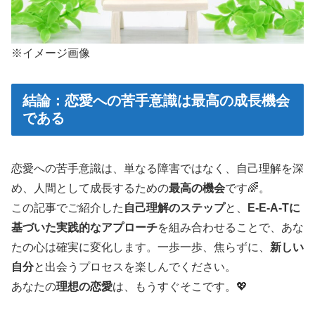
※イメージ画像
結論：恋愛への苦手意識は最高の成長機会
である
恋愛への苦手意識は、単なる障害ではなく、自己理解を深
め、人間として成長するための
最高の機会
です🌈。
この記事でご紹介した
自己理解のステップ
と、
E-E-A-Tに
基づいた実践的なアプローチ
を組み合わせることで、あな
たの心は確実に変化します。一歩一歩、焦らずに、
新しい
自分
と出会うプロセスを楽しんでください。
あなたの
理想の恋愛
は、もうすぐそこです。💖